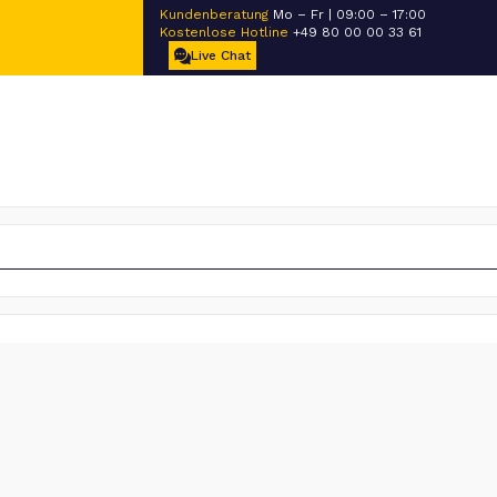
Kundenberatung
Mo – Fr | 09:00 – 17:00
Kostenlose Hotline
+49 80 00 00 33 61
Live Chat