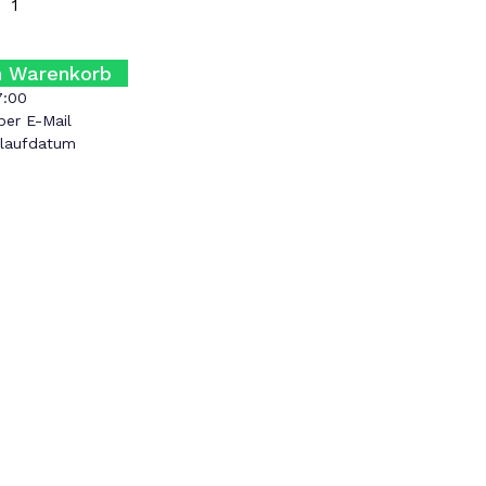
n Warenkorb
7:00
per E-Mail
blaufdatum