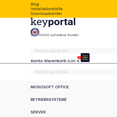
Blog
Installationshilfe
Downloadcenter
Über 50.000 zufriedene Kunden
0
Konto
Warenkorb
0,00
€
MICROSOFT OFFICE
BETRIEBSSYSTEME
SERVER