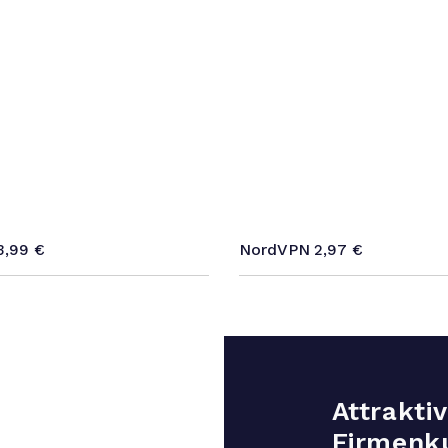
NordVPN
3,99
€
2,97
€
Attrakti
Firmenk