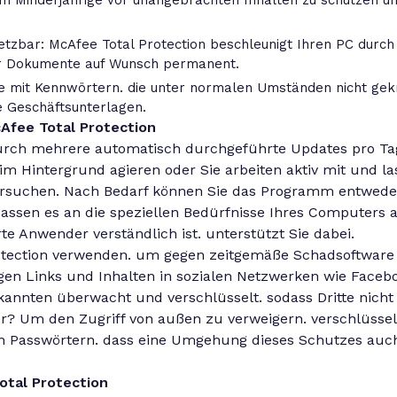
um Minderjährige vor unangebrachten Inhalten zu schützen un
tzbar: McAfee Total Protection beschleunigt Ihren PC durch
er Dokumente auf Wunsch permanent.
ze mit Kennwörtern. die unter normalen Umständen nicht gek
 Geschäftsunterlagen.
Afee Total Protection
durch mehrere automatisch durchgeführte Updates pro Ta
im Hintergrund agieren oder Sie arbeiten aktiv mit und la
ersuchen. Nach Bedarf können Sie das Programm entweder
passen es an die speziellen Bedürfnisse Ihres Computers a
te Anwender verständlich ist. unterstützt Sie dabei.
rotection verwenden. um gegen zeitgemäße Schadsoftwar
igen Links und Inhalten in sozialen Netzwerken wie Facebo
nten überwacht und verschlüsselt. sodass Dritte nicht 
? Um den Zugriff von außen zu verweigern. verschlüsselt
 Passwörtern. dass eine Umgehung dieses Schutzes auc
otal Protection