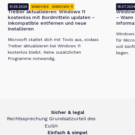
21.05.2024
WINDOWS
WINDOWS 11
18.07.202
Treiber aktualisieren: Windows 11
Windows
kostenlos mit Bordmitteln updaten –
– Wann 
Inkompatible entfernen und neue
Informa
installieren
Windows 1
Microsoft stattet dich mit Tools aus, sodass
für Micro
Treiber aktualisieren bei Windows 11
soll künf
kostenlos bleibt. Keine zusätzlichen
liegen.
Programme notwendig.
Sicher & legal
Rechtssprechung Grundsatzurteil des
EuGH
Einfach & simpel