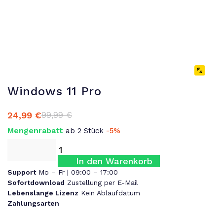
Windows 11 Pro
24,99
€
99,99
€
Ursprünglicher
Aktueller
Preis
Preis
Mengenrabatt
ab 2 Stück
-5%
war:
ist:
99,99 €
24,99 €.
In den Warenkorb
Support
Mo – Fr | 09:00 – 17:00
Sofortdownload
Zustellung per E-Mail
Lebenslange Lizenz
Kein Ablaufdatum
Zahlungsarten