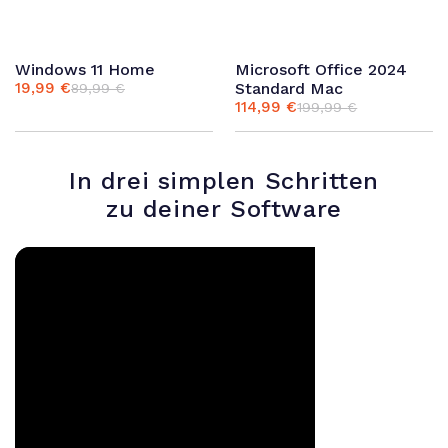
Windows 11 Home
Microsoft Office 2024
19,99
€
Standard Mac
89,99
€
Ursprünglicher
Aktueller
114,99
€
199,99
€
Preis
Preis
Ursprünglicher
Aktueller
war:
ist:
Preis
Preis
89,99 €
19,99 €.
war:
ist:
199,99 €
114,99 €.
In drei simplen Schritten
zu deiner Software