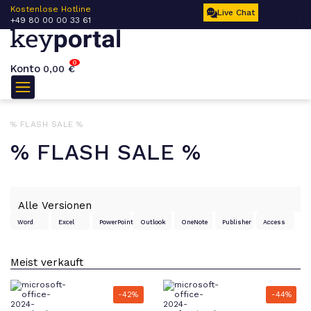
 –
Kostenlose Hotline
Ku
Live Chat
+49 80 00 00 33 61
17
0
Konto
0,00
€
% FLASH SALE %
% FLASH SALE %
Word
Excel
PowerPoint
Outlook
OneNote
Publisher
Access
-42%
-44%