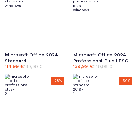
Microsoft Office 2024
Microsoft Office 2024
Standard
Professional Plus LTSC
114,99
€
139,99
€
199,99
€
249,99
€
Ursprünglicher
Aktueller
Ursprünglicher
Aktueller
Preis
Preis
Preis
Preis
war:
ist:
war:
ist:
-28%
-50%
199,99 €
114,99 €.
249,99 €
139,99 €.