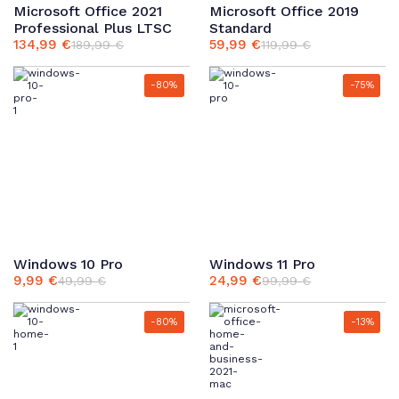
Microsoft Office 2021
Microsoft Office 2019
Professional Plus LTSC
Standard
134,99
€
59,99
€
189,99
€
119,99
€
Ursprünglicher
Aktueller
Ursprünglicher
Aktueller
Preis
Preis
Preis
Preis
war:
ist:
war:
ist:
-80%
-75%
189,99 €
134,99 €.
119,99 €
59,99 €.
Windows 10 Pro
Windows 11 Pro
9,99
€
24,99
€
49,99
€
99,99
€
Ursprünglicher
Aktueller
Ursprünglicher
Aktueller
Preis
Preis
Preis
Preis
war:
ist:
war:
ist:
-80%
-13%
49,99 €
9,99 €.
99,99 €
24,99 €.