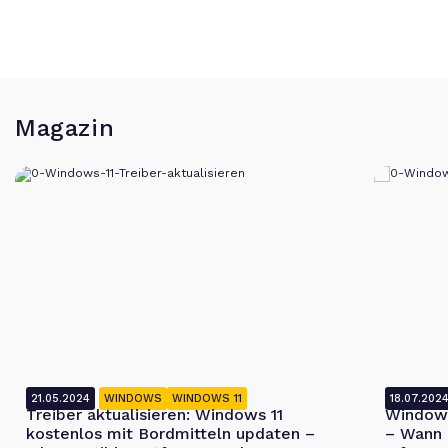
Magazin
21.05.2024
WINDOWS
WINDOWS 11
18.07.202
Treiber aktualisieren: Windows 11
Windows
kostenlos mit Bordmitteln updaten –
– Wann 