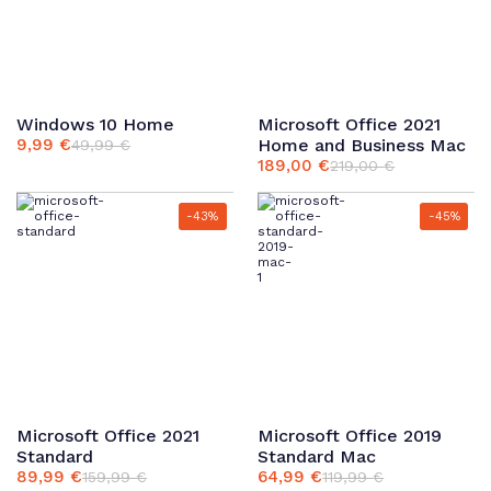
Windows 10 Home
Microsoft Office 2021
9,99
€
Home and Business Mac
49,99
€
Ursprünglicher
Aktueller
189,00
€
219,00
€
Preis
Preis
Ursprünglicher
Aktueller
war:
ist:
Preis
Preis
49,99 €
9,99 €.
war:
ist:
-43%
-45%
219,00 €
189,00 €.
Microsoft Office 2021
Microsoft Office 2019
Standard
Standard Mac
89,99
€
64,99
€
159,99
€
119,99
€
Ursprünglicher
Aktueller
Ursprünglicher
Aktueller