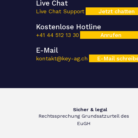
Live Chat
Live Chat Support
Jetzt chatten
Kostenlose Hotline
+41 44 512 13 30
Anrufen
E-Mail
kontakt@key-ag.ch
E-Mail schreib
Sicher & legal
Rechtssprechung Grundsatzurteil des
EuGH