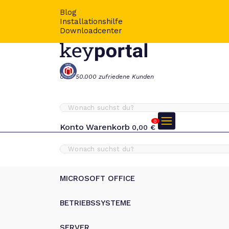
Blog
Installationshilfe
Downloadcenter
Über 50.000 zufriedene Kunden
0
Konto
Warenkorb
0,00
€
MICROSOFT OFFICE
BETRIEBSSYSTEME
SERVER