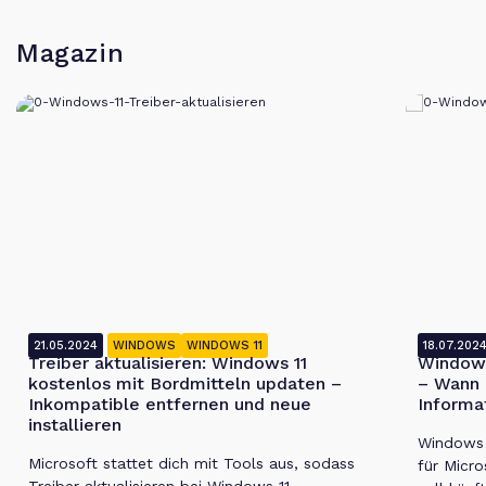
Magazin
21.05.2024
WINDOWS
WINDOWS 11
18.07.202
Treiber aktualisieren: Windows 11
Windows
kostenlos mit Bordmitteln updaten –
– Wann 
Inkompatible entfernen und neue
Informa
installieren
Windows 1
Microsoft stattet dich mit Tools aus, sodass
für Micro
Treiber aktualisieren bei Windows 11