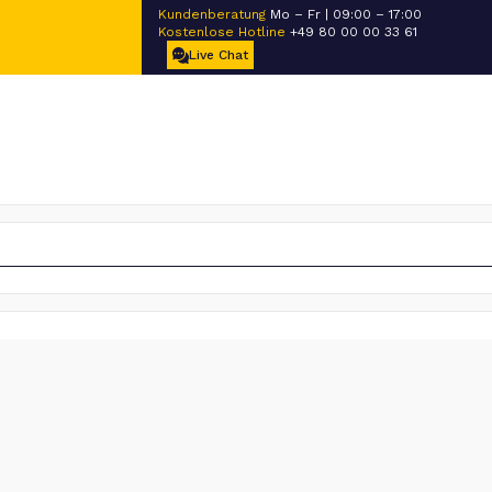
Kundenberatung
Mo – Fr | 09:00 – 17:00
Kostenlose Hotline
+49 80 00 00 33 61
Live Chat