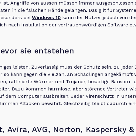
 ist, Angriffe von aussen müssen immer ausgeschlossen s
Daten in die falschen Hände gelangen. Das gilt für System
 Besonders bei
Windows 10
kann der Nutzer jedoch von den
 sich nach Installation der vertrauenswürdigen Software e
evor sie entstehen
niges leisten. Zuverlässig muss der Schutz sein, zu jeder
so kann gegen die Vielzahl an Schädlingen angekämpft we
ren, raffinierte Würmer und Trojaner, bösartige Ransom- 
eiter. Dazu kommen harmlose, aber störende Vertreter w
f dem Computer ausbreiten. Jeder Virenschutz in unsere
immen Attacken bewahrt. Gleichzeitig bleibt dadurch ein
t, Avira, AVG, Norton, Kaspersky &