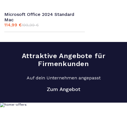
Microsoft Office 2024 Standard
Mac
114,99
€
199,99
€
Ursprünglicher
Aktueller
Preis
Preis
war:
ist:
199,99 €
114,99 €.
Attraktive Angebote für
Firmenkunden
Auf dein Unternehmen angepasst
Zum Angebot