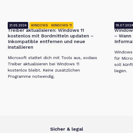
21.05.2024
WINDOWS
WINDOWS 11
18.07.202
Treiber aktualisieren: Windows 11
Windows
kostenlos mit Bordmitteln updaten –
– Wann 
Inkompatible entfernen und neue
Informa
installieren
Windows 1
Microsoft stattet dich mit Tools aus, sodass
für Micro
Treiber aktualisieren bei Windows 11
soll künf
kostenlos bleibt. Keine zusätzlichen
liegen.
Programme notwendig.
Sicher & legal