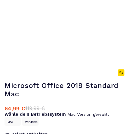
Microsoft Office 2019 Standard
Mac
64,99
€
119,99
€
Ursprünglicher
Aktueller
Wähle dein Betriebssystem
Mac Version gewählt
Preis
Preis
war:
ist:
Mac
Windows
119,99 €
64,99 €.