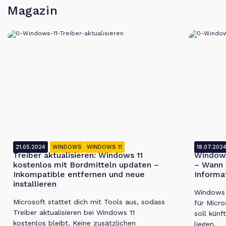
Magazin
21.05.2024
WINDOWS
WINDOWS 11
18.07.202
Treiber aktualisieren: Windows 11
Windows
kostenlos mit Bordmitteln updaten –
– Wann 
Inkompatible entfernen und neue
Informa
installieren
Windows 1
Microsoft stattet dich mit Tools aus, sodass
für Micro
Treiber aktualisieren bei Windows 11
soll künf
kostenlos bleibt. Keine zusätzlichen
liegen.