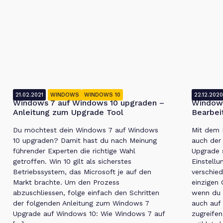
21.02.2021
WINDOWS
WINDOWS 10
22.12.202
Windows 7 auf Windows 10 upgraden –
Window
Anleitung zum Upgrade Tool
Bearbei
Du möchtest dein Windows 7 auf Windows
Mit dem 
10 upgraden? Damit hast du nach Meinung
auch der
führender Experten die richtige Wahl
Upgrade s
getroffen. Win 10 gilt als sicherstes
Einstellu
Betriebssystem, das Microsoft je auf den
verschie
Markt brachte. Um den Prozess
einzigen 
abzuschliessen, folge einfach den Schritten
wenn du z
der folgenden Anleitung zum Windows 7
auch auf
Upgrade auf Windows 10: Wie Windows 7 auf
zugreife