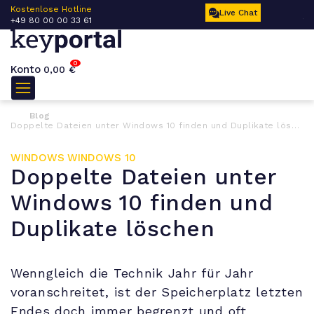
 –
Kostenlose Hotline
Ku
Live Chat
+49 80 00 00 33 61
17
0
Konto
0,00
€
Blog
Doppelte Dateien unter Windows 10 finden und Duplikate löschen
WINDOWS
WINDOWS 10
Doppelte Dateien unter
Windows 10 finden und
Duplikate löschen
Wenngleich die Technik Jahr für Jahr
voranschreitet, ist der Speicherplatz letzten
Endes doch immer begrenzt und oft