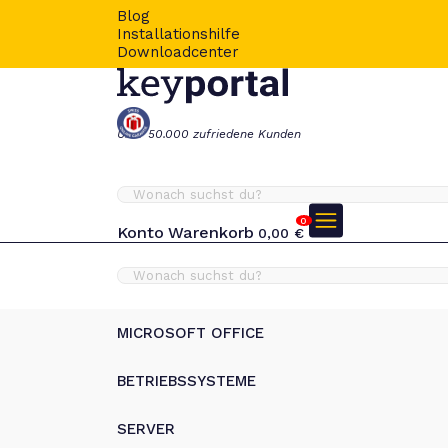
Blog
Installationshilfe
Downloadcenter
Über 50.000 zufriedene Kunden
0
Konto
Warenkorb
0,00
€
MICROSOFT OFFICE
BETRIEBSSYSTEME
SERVER