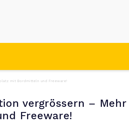
platz mit Bordmitteln und Freeware!
tion vergrössern – Mehr
und Freeware!