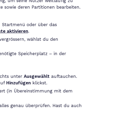
g, um seine Nutzer weitläufig zu
e sowie deren Partitionen bearbeiten.
s Startmenü oder über das
e aktivieren
.
 vergrössern, wählst du den
benötigte Speicherplatz – in der
echts unter
Ausgewählt
auftauchen.
auf
Hinzufügen
klickst.
 Wert (in Übereinstimmung mit dem
 alles genau überprüfen. Hast du auch