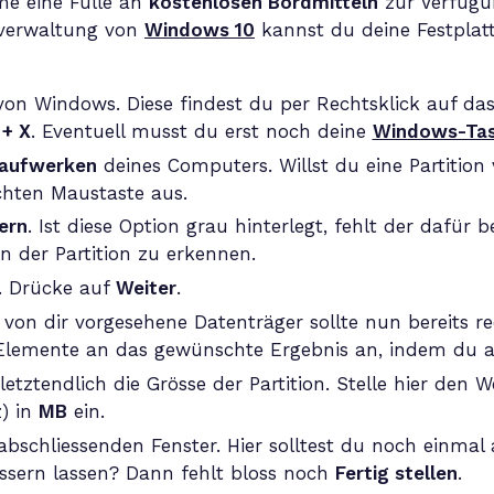
eme eine Fülle an
kostenlosen Bordmitteln
zur Verfügun
erverwaltung von
Windows 10
kannst du deine Festplatt
on Windows. Diese findest du per Rechtsklick auf da
+ X
. Eventuell musst du erst noch deine
Windows-Tast
 Laufwerken
deines Computers. Willst du eine Partition
chten Maustaste aus.
ern
. Ist diese Option grau hinterlegt, fehlt der dafür 
 der Partition zu erkennen.
t. Drücke auf
Weiter
.
 von dir vorgesehene Datenträger sollte nun bereits r
 Elemente an das gewünschte Ergebnis an, indem du 
etztendlich die Grösse der Partition. Stelle hier den
) in
MB
ein.
bschliessenden Fenster. Hier solltest du noch einmal
rössern lassen? Dann fehlt bloss noch
Fertig stellen
.