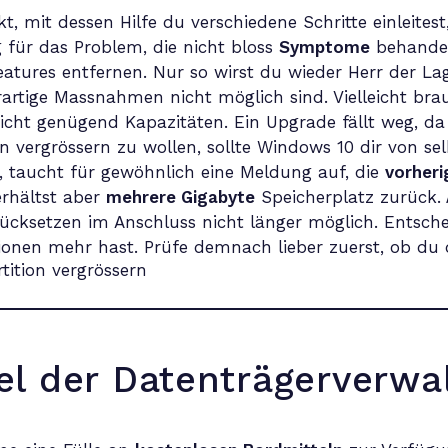
t, mit dessen Hilfe du verschiedene Schritte einleite
g für das Problem, die nicht bloss
Symptome
behandel
tures entfernen. Nur so wirst du wieder Herr der Lag
rartige Massnahmen nicht möglich sind. Vielleicht brau
nicht genügend Kapazitäten. Ein Upgrade fällt weg, d
ion vergrössern zu wollen, sollte Windows 10 dir von se
h, taucht für gewöhnlich eine Meldung auf, die
vorher
erhältst aber
mehrere Gigabyte
Speicherplatz zurück. 
rücksetzen im Anschluss nicht länger möglich. Entschei
onen mehr hast. Prüfe demnach lieber zuerst, ob du d
el der Datenträgerverwa