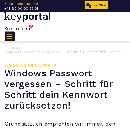
 –
Kostenlose Hotline
Ku
Live Chat
+49 80 00 00 33 61
17
0
Konto
0,00
€
Blog
Windows Passwort vergessen – Schritt für Schritt dein Kennwort zurücksetzen!
WINDOWS
WINDOWS 10
Windows Passwort
vergessen – Schritt für
Schritt dein Kennwort
zurücksetzen!
Grundsätzlich empfehlen wir immer, den