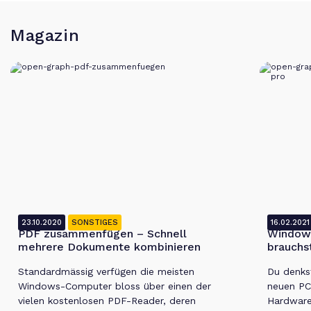
Magazin
23.10.2020
SONSTIGES
16.02.2021
PDF zusammenfügen – Schnell
Windows
mehrere Dokumente kombinieren
brauchs
Standardmässig verfügen die meisten
Du denks
Windows-Computer bloss über einen der
neuen PC
vielen kostenlosen PDF-Reader, deren
Hardwar