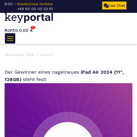
0 –
Kostenlose Hotline
K
Live Chat
+49 80 00 00 33 61
1
0
Konto
0,00
€
Christmas Sale – Winner
Der Gewinner eines nagelneues
iPad Air 2024 (11″,
128GB)
steht fest!