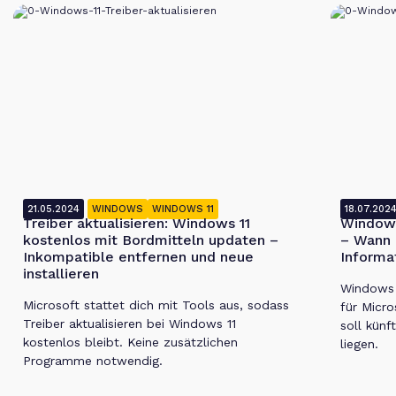
21.05.2024
WINDOWS
WINDOWS 11
18.07.202
Treiber aktualisieren: Windows 11
Windows
kostenlos mit Bordmitteln updaten –
– Wann 
Inkompatible entfernen und neue
Informa
installieren
Windows 1
Microsoft stattet dich mit Tools aus, sodass
für Micro
Treiber aktualisieren bei Windows 11
soll künf
kostenlos bleibt. Keine zusätzlichen
liegen.
Programme notwendig.