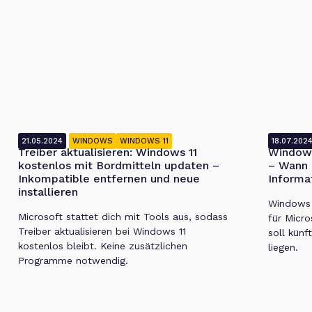
21.05.2024
WINDOWS
WINDOWS 11
18.07.202
Treiber aktualisieren: Windows 11
Windows
kostenlos mit Bordmitteln updaten –
– Wann 
Inkompatible entfernen und neue
Informa
installieren
Windows 1
Microsoft stattet dich mit Tools aus, sodass
für Micro
Treiber aktualisieren bei Windows 11
soll künf
kostenlos bleibt. Keine zusätzlichen
liegen.
Programme notwendig.