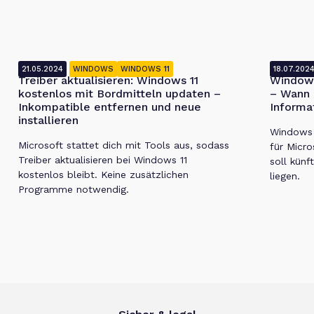
21.05.2024
WINDOWS
WINDOWS 11
18.07.202
Treiber aktualisieren: Windows 11
Windows
kostenlos mit Bordmitteln updaten –
– Wann 
Inkompatible entfernen und neue
Informa
installieren
Windows 1
Microsoft stattet dich mit Tools aus, sodass
für Micro
Treiber aktualisieren bei Windows 11
soll künf
kostenlos bleibt. Keine zusätzlichen
liegen.
Programme notwendig.