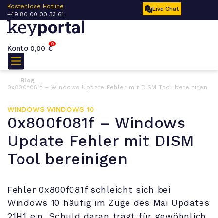
 –
Kostenlose Hotline
Live Chat
+49 80 00 00 33 61
0
Konto
0,00
€
Blog
0x800f081f – Windows Update Fehler mit DISM Tool bereinigen
WINDOWS
WINDOWS 10
0x800f081f – Windows
Update Fehler mit DISM
Tool bereinigen
Fehler 0x800f081f schleicht sich bei
Windows 10 häufig im Zuge des Mai Updates
21H1 ein. Schuld daran trägt für gewöhnlich