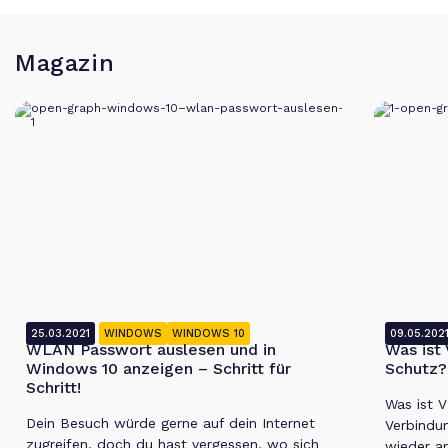
Magazin
25.03.2021
WINDOWS
WINDOWS 10
09.05.202
WLAN Passwort auslesen und in
Was ist
Windows 10 anzeigen – Schritt für
Schutz?
Schritt!
Was ist 
Dein Besuch würde gerne auf dein Internet
Verbindun
zugreifen, doch du hast vergessen, wo sich
wieder a