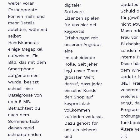
weiter voran.
Updates 
digitaler
Fotoapparate
Schuld d
Software-
können mehr und
für gewö
Lizenzen spielen
mehr Details
nicht et
für uns hier bei
abbilden, während
Mann ode
keyportal
selbst
Frau vor
Erfahrungen mit
Handykameras
Bildschir
unserem Angebot
einige Megapixel
sondern 
eine
aufweisen. Ein
interne P
entscheidende
Bild, das mit dem
Diese hä
Rolle. Seit jeher
Smartphone
dem Win
legt unser Team
aufgenommen
Update f
grössten Wert
wurde, besitzt
.NET Fr
darauf, dass jeder
schnell eine
zusamme
einzelne Kunde
Dateigrösse von
welches 
den Shop auf
über 5 MB.
sorgt, da
keyportal.ch
Betrachtest du
Program
vollkommen
nach dem
ordnung
zufrieden verlässt.
Sommerurlaub
funktioni
Dazu gehört für
deinen rapid
Ältere Ve
uns ein sicheres
schrumpfenden
[…]
und