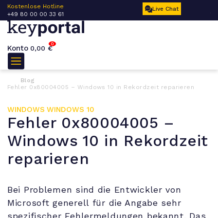
 –
Kostenlose Hotline
Ku
Live Chat
+49 80 00 00 33 61
17
0
Konto
0,00
€
Blog
Fehler 0x80004005 – Windows 10 in Rekordzeit reparieren
WINDOWS
WINDOWS 10
Fehler 0x80004005 –
Windows 10 in Rekordzeit
reparieren
Bei Problemen sind die Entwickler von
Microsoft generell für die Angabe sehr
spezifischer Fehlermeldungen bekannt. Das