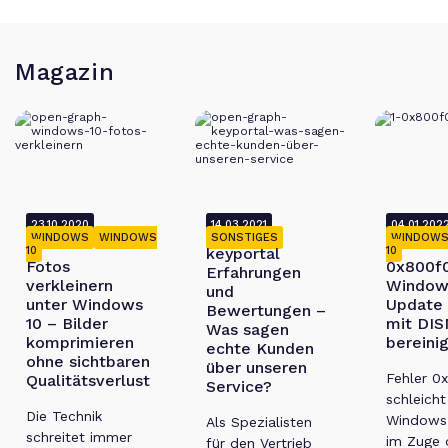
Magazin
23.10.2020
14.03.2021
04.01.202
WINDOWS
WINDOWS
SONSTIGES
WINDOW
10
keyportal
10
Fotos
0x800f0
Erfahrungen
verkleinern
Window
und
unter Windows
Update 
Bewertungen –
10 – Bilder
mit DIS
Was sagen
komprimieren
bereini
echte Kunden
ohne sichtbaren
über unseren
Fehler 0
Qualitätsverlust
Service?
schleicht
Die Technik
Windows 
Als Spezialisten
schreitet immer
im Zuge 
für den Vertrieb