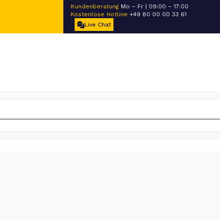
Kundenberatung
Mo – Fr | 09:00 – 17:00
Kostenlose Hotline
+49 80 00 00 33 61
Live Chat