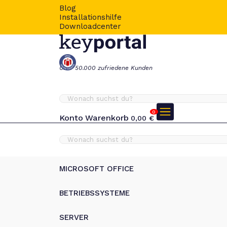
Blog
Installationshilfe
Downloadcenter
Über 50.000 zufriedene Kunden
0
Konto
Warenkorb
0,00
€
MICROSOFT OFFICE
BETRIEBSSYSTEME
SERVER