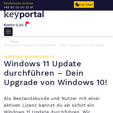
 –
Kostenlose Hotline
Ku
Live Chat
+49 80 00 00 33 61
17
0
Konto
0,00
€
Blog
Windows 11 Update durchführen – Dein Upgrade von Windows 10!
WINDOWS 10
WINDOWS 11
Windows 11 Update
durchführen – Dein
Upgrade von Windows 10!
Als Bestandskunde und Nutzer mit einer
aktiven Lizenz kannst du ab sofort ein
Windows 11 Update durchführen. Wir