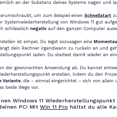
mlich an der Substanz deines Systems nagen und las
y herumschraubt, um zum Beispiel einen
Schnellstart
zu
er Systemwiederherstellung von Windows 11 gut aufgeh
h schliesslich
negativ
auf den ganzen Computer auswir
stellen ist simpel. Du legst sozusagen eine
Momentau
 Fängt dein Rechner irgendwann zu ruckeln an und geh
llungspunkt laden. Du startest damit wieder an einer 
von der gewünschten Anwendung ab. Du kannst entwe
derherstellungspunkt erstellen, indem du den Prozes
 Variante
, die – einmal eingerichtet – sich von alle
uss beide Wege vor.
einen Windows 11 Wiederherstellungspunkt 
deinen PC! Mit
Win 11 Pro
hältst du alle Ka