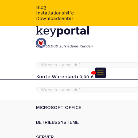
Blog
Installationshilfe
Downloadcenter
Über 50.000 zufriedene Kunden
0
Konto
Warenkorb
0,00
€
MICROSOFT OFFICE
BETRIEBSSYSTEME
SERVER