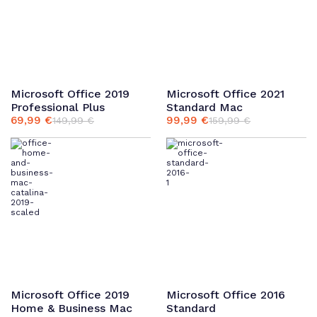
Microsoft Office 2019
Microsoft Office 2021
Professional Plus
Standard Mac
69,99
€
99,99
€
149,99
€
159,99
€
Ursprünglicher
Aktueller
Ursprünglicher
Aktueller
Preis
Preis
Preis
Preis
war:
ist:
war:
ist:
149,99 €
69,99 €.
159,99 €
99,99 €.
Microsoft Office 2019
Microsoft Office 2016
Home & Business Mac
Standard