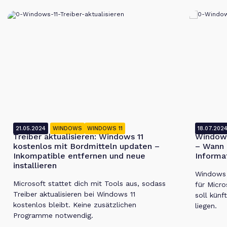
21.05.2024
WINDOWS
WINDOWS 11
18.07.202
Treiber aktualisieren: Windows 11
Windows
kostenlos mit Bordmitteln updaten –
– Wann 
Inkompatible entfernen und neue
Informa
installieren
Windows 1
Microsoft stattet dich mit Tools aus, sodass
für Micro
Treiber aktualisieren bei Windows 11
soll künf
kostenlos bleibt. Keine zusätzlichen
liegen.
Programme notwendig.