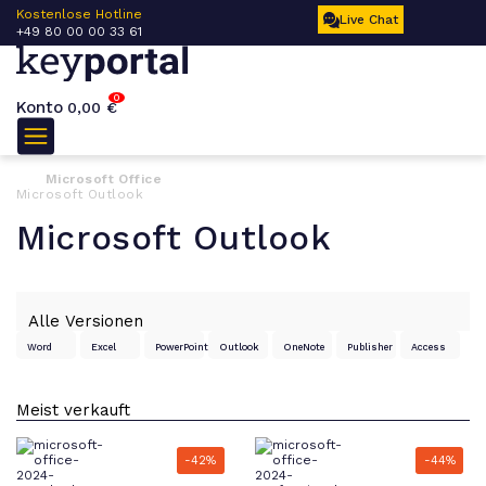
 –
Kostenlose Hotline
Live Chat
+49 80 00 00 33 61
0
Konto
0,00
€
Microsoft Office
Microsoft Outlook
Microsoft Outlook
Word
Excel
PowerPoint
Outlook
OneNote
Publisher
Access
-42%
-44%