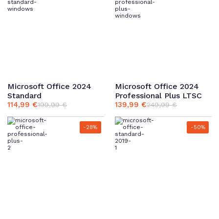
Microsoft Office 2024
Microsoft Office 2024
Standard
Professional Plus LTSC
114,99
€
139,99
€
199,99
€
249,99
€
Ursprünglicher
Aktueller
Ursprünglicher
Aktueller
Preis
Preis
Preis
Preis
war:
ist:
war:
ist:
-28%
-50%
199,99 €
114,99 €.
249,99 €
139,99 €.