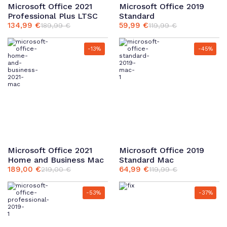
Microsoft Office 2021
Microsoft Office 2019
Professional Plus LTSC
Standard
134,99
€
59,99
€
189,99
€
119,99
€
Ursprünglicher
Aktueller
Ursprünglicher
Aktueller
Preis
Preis
Preis
Preis
war:
ist:
war:
ist:
-13%
-45%
189,99 €
134,99 €.
119,99 €
59,99 €.
Microsoft Office 2021
Microsoft Office 2019
Home and Business Mac
Standard Mac
189,00
€
64,99
€
219,00
€
119,99
€
Ursprünglicher
Aktueller
Ursprünglicher
Aktueller
Preis
Preis
Preis
Preis
war:
ist:
war:
ist:
-53%
-37%
219,00 €
189,00 €.
119,99 €
64,99 €.