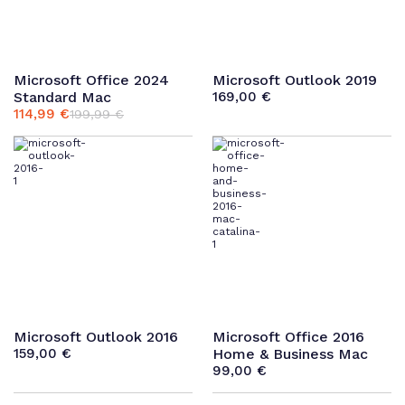
Microsoft Office 2024
Microsoft Outlook 2019
Standard Mac
169,00
€
114,99
€
199,99
€
Ursprünglicher
Aktueller
Preis
Preis
war:
ist:
199,99 €
114,99 €.
Microsoft Outlook 2016
Microsoft Office 2016
159,00
€
Home & Business Mac
99,00
€