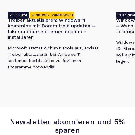
21.05.2024
WINDOWS
WINDOWS 11
18.07.202
Treiber aktualisieren: Windows 11
Windows
kostenlos mit Bordmitteln updaten –
– Wann 
Inkompatible entfernen und neue
Informa
installieren
Windows 1
Microsoft stattet dich mit Tools aus, sodass
für Micro
Treiber aktualisieren bei Windows 11
soll künf
kostenlos bleibt. Keine zusätzlichen
liegen.
Programme notwendig.
Newsletter abonnieren und 5%
sparen