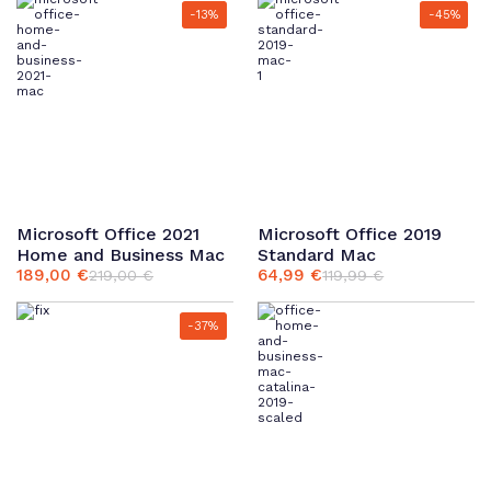
-13%
-45%
Microsoft Office 2021
Microsoft Office 2019
Home and Business Mac
Standard Mac
189,00
€
64,99
€
219,00
€
119,99
€
Ursprünglicher
Aktueller
Ursprünglicher
Aktueller
Preis
Preis
Preis
Preis
war:
ist:
war:
ist:
-37%
219,00 €
189,00 €.
119,99 €
64,99 €.