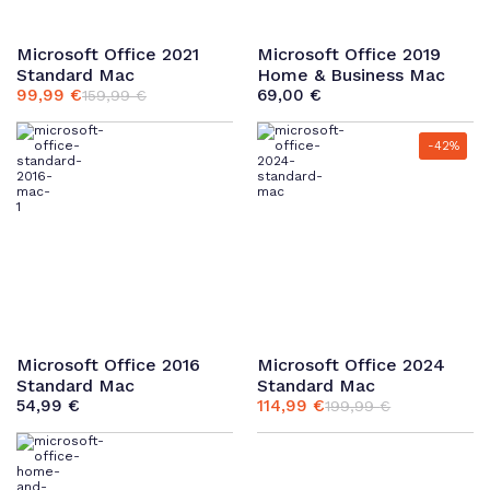
Microsoft Office 2021
Microsoft Office 2019
Standard Mac
Home & Business Mac
99,99
€
69,00
€
159,99
€
Ursprünglicher
Aktueller
Preis
Preis
war:
ist:
-42%
159,99 €
99,99 €.
Microsoft Office 2016
Microsoft Office 2024
Standard Mac
Standard Mac
54,99
€
114,99
€
199,99
€
Ursprünglicher
Aktueller
Preis
Preis
war:
ist:
199,99 €
114,99 €.