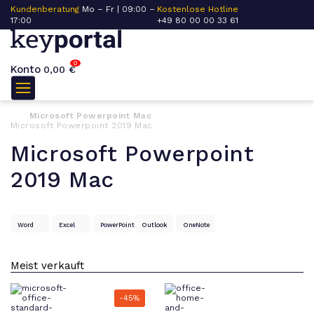
Kundenberatung
Mo – Fr | 09:00 –
Kostenlose Hotline
17:00
+49 80 00 00 33 61
0
Konto
0,00
€
Microsoft Powerpoint Mac
Microsoft Powerpoint 2019 Mac
Microsoft Powerpoint
2019 Mac
Word
Excel
PowerPoint
Outlook
OneNote
-45%