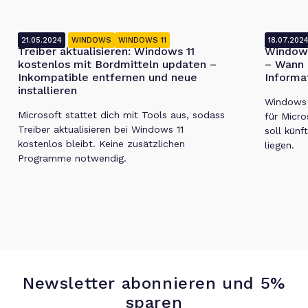
21.05.2024
WINDOWS
WINDOWS 11
18.07.202
Treiber aktualisieren: Windows 11
Windows
kostenlos mit Bordmitteln updaten –
– Wann 
Inkompatible entfernen und neue
Informa
installieren
Windows 1
Microsoft stattet dich mit Tools aus, sodass
für Micro
Treiber aktualisieren bei Windows 11
soll künf
kostenlos bleibt. Keine zusätzlichen
liegen.
Programme notwendig.
Newsletter abonnieren und 5%
sparen