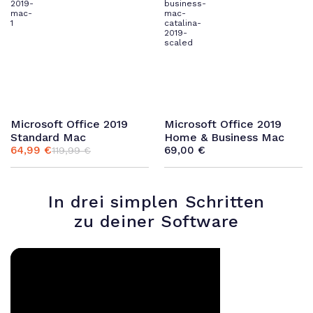
Microsoft Office 2019
Microsoft Office 2019
Standard Mac
Home & Business Mac
64,99
€
69,00
€
119,99
€
Ursprünglicher
Aktueller
Preis
Preis
war:
ist:
119,99 €
64,99 €.
In drei simplen Schritten
zu deiner Software