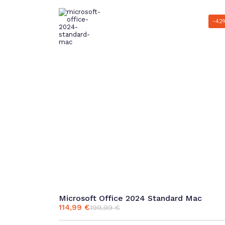
-42
Microsoft Office 2024 Standard Mac
114,99
€
199,99
€
Ursprünglicher
Aktueller
Preis
Preis