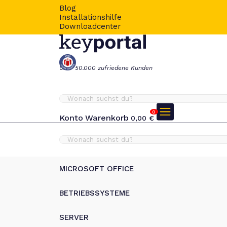
Blog
Installationshilfe
Downloadcenter
Über 50.000 zufriedene Kunden
0
Konto
Warenkorb
0,00
€
MICROSOFT OFFICE
BETRIEBSSYSTEME
SERVER