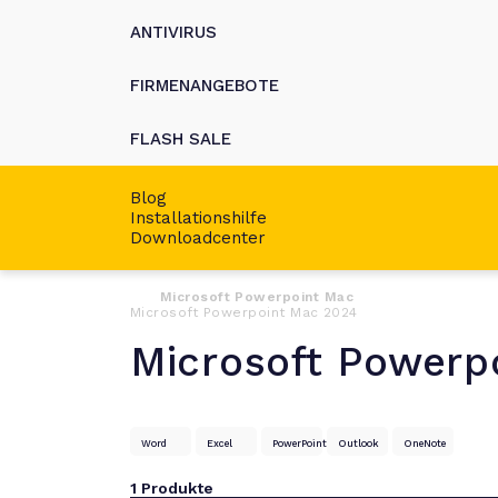
ANTIVIRUS
FIRMENANGEBOTE
FLASH SALE
Blog
Installationshilfe
Downloadcenter
Microsoft Powerpoint Mac
Microsoft Powerpoint Mac 2024
Microsoft Powerp
Word
Excel
PowerPoint
Outlook
OneNote
1
Produkte