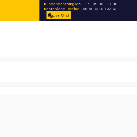
Kundenberatung
Mo – Fr | 09:00 – 17:00
Kostenlose Hotline
+49 80 00 00 33 61
Live Chat