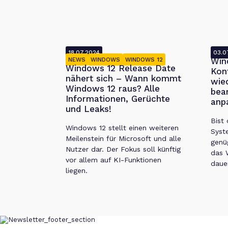
18.07.2024
03.0
NEWS
WINDOWS
WINDOWS 12
Win
Windows 12 Release Date
Kon
nähert sich – Wann kommt
wie
Windows 12 raus? Alle
bea
Informationen, Gerüchte
anp
und Leaks!
Bist
Windows 12 stellt einen weiteren
Syst
Meilenstein für Microsoft und alle
genü
Nutzer dar. Der Fokus soll künftig
das 
vor allem auf KI-Funktionen
daue
liegen.