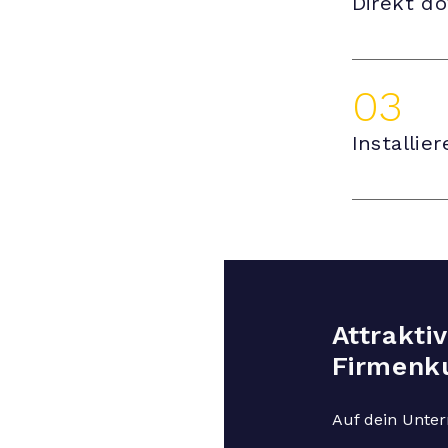
Direkt d
03
Installie
Attrakti
Firmenk
Auf dein Unte