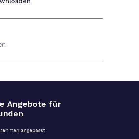
ownloaden
ren
ve Angebote für
unden
rnehmen angepasst