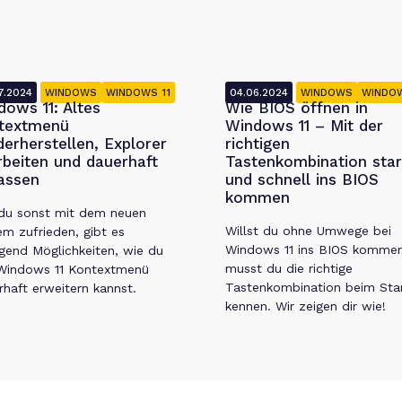
7.2024
WINDOWS
WINDOWS 11
04.06.2024
WINDOWS
WINDOW
dows 11: Altes
Wie BIOS öffnen in
textmenü
Windows 11 – Mit der
derherstellen, Explorer
richtigen
rbeiten und dauerhaft
Tastenkombination sta
assen
und schnell ins BIOS
kommen
 du sonst mit dem neuen
Willst du ohne Umwege bei
em zufrieden, gibt es
Windows 11 ins BIOS kommen
gend Möglichkeiten, wie du
musst du die richtige
Windows 11 Kontextmenü
Tastenkombination beim Sta
rhaft erweitern kannst.
kennen. Wir zeigen dir wie!