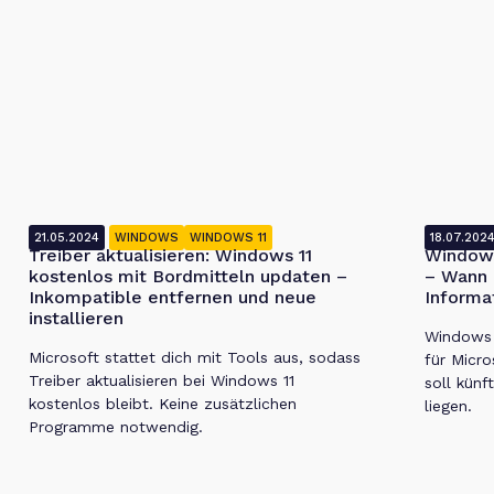
21.05.2024
WINDOWS
WINDOWS 11
18.07.202
Treiber aktualisieren: Windows 11
Windows
kostenlos mit Bordmitteln updaten –
– Wann 
Inkompatible entfernen und neue
Informa
installieren
Windows 1
Microsoft stattet dich mit Tools aus, sodass
für Micro
Treiber aktualisieren bei Windows 11
soll künf
kostenlos bleibt. Keine zusätzlichen
liegen.
Programme notwendig.