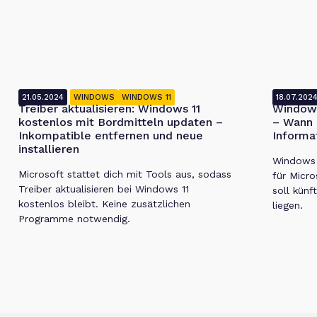
21.05.2024
WINDOWS
WINDOWS 11
18.07.202
Treiber aktualisieren: Windows 11
Windows
kostenlos mit Bordmitteln updaten –
– Wann 
Inkompatible entfernen und neue
Informa
installieren
Windows 1
Microsoft stattet dich mit Tools aus, sodass
für Micro
Treiber aktualisieren bei Windows 11
soll künf
kostenlos bleibt. Keine zusätzlichen
liegen.
Programme notwendig.