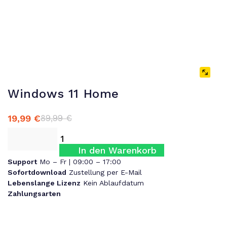
Windows 11 Home
19,99
€
89,99
€
Ursprünglicher
Aktueller
Preis
Preis
war:
ist:
In den Warenkorb
89,99 €
19,99 €.
Support
Mo – Fr | 09:00 – 17:00
Sofortdownload
Zustellung per E-Mail
Lebenslange Lizenz
Kein Ablaufdatum
Zahlungsarten