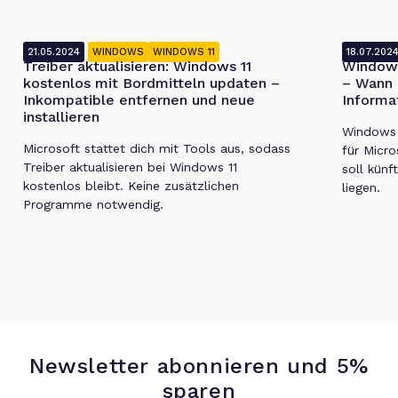
21.05.2024
WINDOWS
WINDOWS 11
18.07.202
Treiber aktualisieren: Windows 11
Windows
kostenlos mit Bordmitteln updaten –
– Wann 
Inkompatible entfernen und neue
Informa
installieren
Windows 1
Microsoft stattet dich mit Tools aus, sodass
für Micro
Treiber aktualisieren bei Windows 11
soll künf
kostenlos bleibt. Keine zusätzlichen
liegen.
Programme notwendig.
Newsletter abonnieren und 5%
sparen